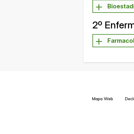
Bioestad
2º Enferm
Farmaco
Mapa Web
Decl