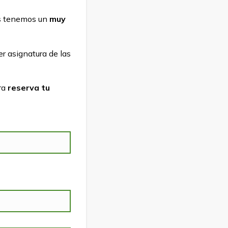
as tenemos un
muy
r asignatura de las
era
reserva tu